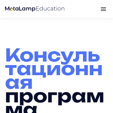
Консуль
тационн
ая
програм
ма