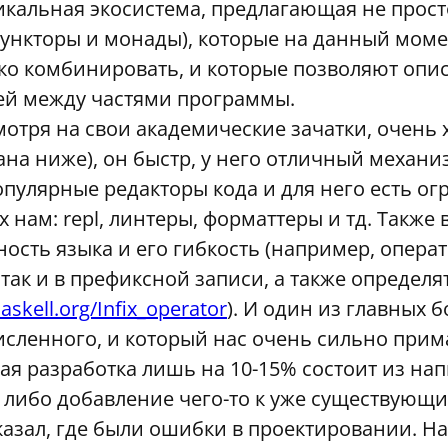
никальная экосистема, предлагающая не прос
 функторы и монады), которые на данный мом
ко комбинировать, и которые позволяют опи
ей между частями программы.
смотря на свои академические зачатки, очень
на ниже), он быстр, у него отличный механи
опулярные редакторы кода и для него есть о
нам: repl, линтеры, форматтеры и тд. Такж
ость языка и его гибкость (например, опера
так и в префиксной записи, а также определят
haskell.org/Infix_operator
). И один из главных 
сленного, и который нас очень сильно прим
я разработка лишь на 10-15% состоит из на
 либо добавление чего-то к уже существующи
казал, где были ошибки в проектировании. На