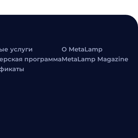
ые услуги
О MetaLamp
ерская программа
MetaLamp Magazine
фикаты