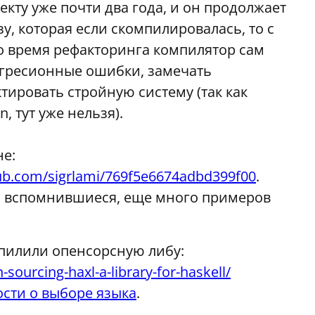
екту уже почти два года, и он продолжает
зу, которая если скомпилировалась, то с
во время рефакторинга компилятор сам
регресионные ошибки, замечать
ировать стройную систему (так как
, тут уже нельзя).
не:
thub.com/sigrlami/769f5e6674adbd399f00
.
ро вспомнившиеся, еще много примеров
апилили опенсорсную либу:
ourcing-haxl-a-library-for-haskell/
сти о выборе языка
.