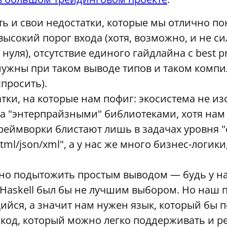
ть и свои недостатки, которые мы отлично п
высокий порог входа (хотя, возможно, и не си
 нуля), отсутствие единого гайдлайна с best p
нужны при таком выводе типов и таком компил
просить).
тки, на которые нам пофиг: экосистема не 
а "энтерпрайзными" библиотеками, хотя нам к
реймворки блистают лишь в задачах уровня "с
html/json/xml", а у нас же много бизнес-логик
но подытожить простым выводом — будь у на
 Haskell был бы не лучшим выбором. Но наш
йся, а значит нам нужен язык, который бы 
код, который можно легко поддерживать и р