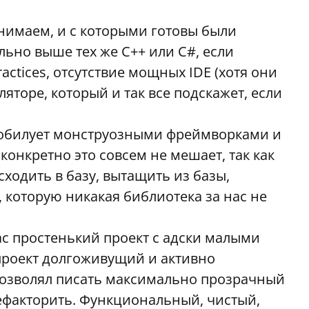
онимаем, и с которыми готовы были
льно выше тех же C++ или C#, если
ractices, отсутствие мощных IDE (хотя они
яторе, который и так все подскажет, если
изобилует монструозными фреймворками и
онкретно это совсем не мешает, так как
ходить в базу, вытащить из базы,
и, которую никакая библиотека за нас не
с простенький проект с адски малыми
 проект долгоживущий и активно
позволял писать максимально прозрачный
ефакторить. Функциональный, чистый,