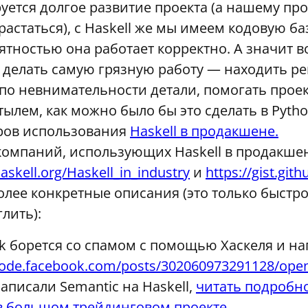
уется долгое развитие проекта (а нашему про
растаться), с Haskell же мы имеем кодовую ба
ятностью она работает корректно. А значит 
с делать самую грязную работу — находить 
о невнимательности детали, помогать проект
тылем, как можно было бы это сделать в Python
ров использования
Haskell в продакшене.
компаний, использующих Haskell в продакше
haskell.org/Haskell_in_industry
и
https://gist.gi
олее конкретные описания (это только быст
лить):
k борется со спамом с помощью Хаскеля и н
code.facebook.com/posts/302060973291128/open-s
аписали Semantic на Haskell,
читать подробно
 в большом трейдинговом проекте
.