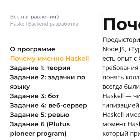
Все направления
Поч
Haskell Backend-разработка
Предыстория
Node.JS, +Ty
О программе
есть опыт с
Почему именно Haskell
требования 
Задание 1: теория
понять колл
Задание 2: задачки по
всегда были
языку
Haskell — 
Задание 3: бот
типизацией
Задание 4: веб-сервер
Haskell им
Задание 5: ревью
момент Hask
Задание 6 (Plutus
который при
pioneer program)