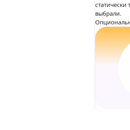
статически 
выбрали.
Опциональн