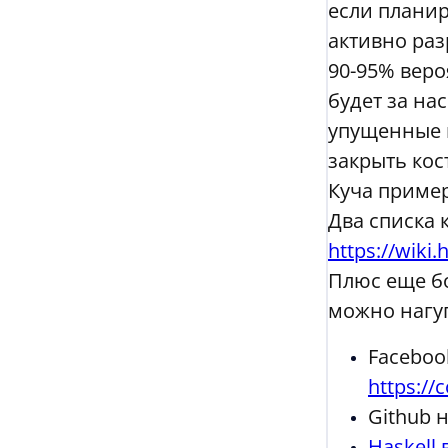
если планир
активно раз
90-95% веро
будет за на
упущенные п
закрыть кос
Куча приме
Два списка 
https://wiki.
Плюс еще б
можно нагуг
Faceboo
https://
Github н
Haskell