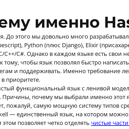
ему именно Has
. До этого мы довольно много разрабатывали н
pescript), Python (плюс Django), Elixir (приса
 C/C++/C#. Однако в каждом языке есть свои н
к тому, чтобы язык позволял быстро написать
егам и поддерживать. Именно требование ле
 в приоритете.
чистый функциональный язык с ленивой моде
. Причины, почему мы выбрали именно этот я
еет, пожалуй, самую мощную систему типов 
ell — единственный язык, на котором можно
 этом позволяет четко отделять
чистые част