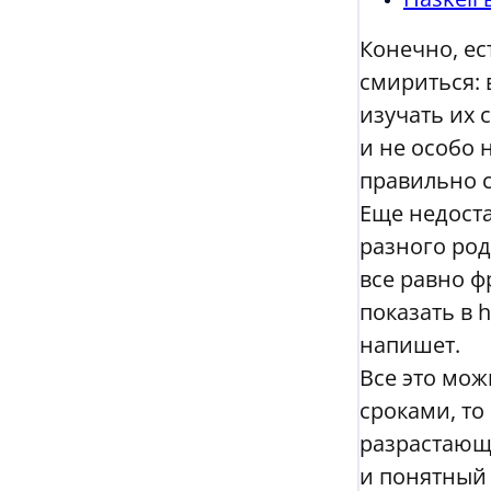
Конечно, ес
смириться: 
изучать их с
и не особо 
правильно с
Еще недоста
разного род
все равно ф
показать в 
напишет.
Все это мож
сроками, то
разрастающи
и понятный 