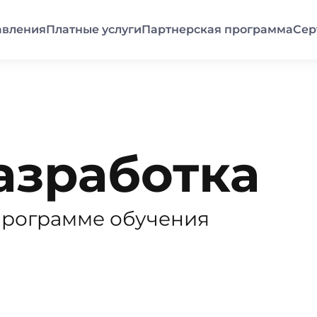
авления
Платные услуги
Партнерская программа
Сер
азработка
программе обучения