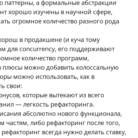
то паттерны, а формальные абстракции
ент хорошо изучены в научной сфере,
сать огромное количество разного рода
 хорош в продакшене (и куча тому
зм для concurrency, его поддерживают
громное количество программ,
е в плюсы можно добавить колоссальную
торы можно использовать, как в
ь свои:
бонусов, которые вытекают из всего
анил — легкость рефакторинга.
писания абсолютно нового функционала,
м частям, либо рефакторинг после того,
 рефакторинг всегда нужно делать ставку,