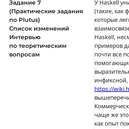
У Haskell у
Задание 7
(такие, как
(Практические задания
которые лег
по Plutus)
взаимосвяз
Список изменений
Haskell, не
Интервью
примеров да
по теоретическим
почти все п
вопросам
помогающих 
выразительн
инфиксной, 
https://wiki.
вышеперечи
Коммерческа
чаще же это
как опыт по